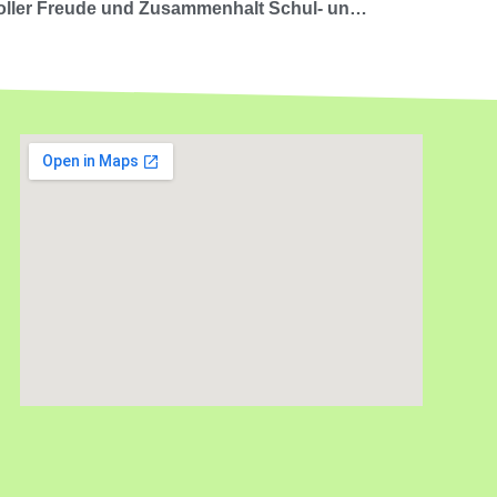
Ein unvergesslicher Abend voller Freude und Zusammenhalt Schul- und Ehemaligenball 2026 – ein voller Erfolg!