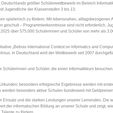
ist Deutschlands größter Schülerwettbewerb im Bereich Informat
d Jugendliche der Klassenstufen 3 bis 13.
nken spielerisch zu fördern. Mit lebensnahen, alltagsbezogene
n geschult – Programmierkenntnisse sind nicht erforderlich. Ju
025 über 575.000 Schülerinnen und Schüler von mehr als 3.000
 Initiative „Bebras International Contest on Informatics and Comp
ilnius. In Deutschland wird der Wettbewerb seit 2007 durchgeführ
Schülerinnen und Schüler, die einen Informatikkurs besuchen, 
 Urkunden; besonders erfolgreiche Ergebnisse werden mit erste
werden besonders aktive Schulen bundesweit mit Geldpreisen 
en Einsatz und die starken Leistungen unserer Lernenden. Die 
nwert der informatischen Bildung an unserer Schule und zeigt, 
Talente zu fördern.