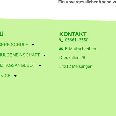
Ü
KONTAKT
05661–3550
SERE SCHULE
E-Mail schreiben
HULGEMEINSCHAFT
Dreuxallee 28
NZTAGSANGEBOT
34212 Melsungen
VICE