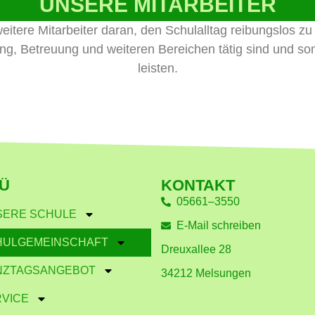
UNSERE MITARBEITER
itere Mitarbeiter daran, den Schulalltag reibungslos zu g
tung, Betreuung und weiteren Bereichen tätig sind und s
leisten.
Ü
KONTAKT
05661–3550
SERE SCHULE
E-Mail schreiben
HULGEMEINSCHAFT
Dreuxallee 28
NZTAGSANGEBOT
34212 Melsungen
VICE